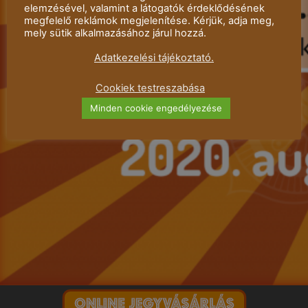
elemzésével, valamint a látogatók érdeklődésének
megfelelő reklámok megjelenítése. Kérjük, adja meg,
mely sütik alkalmazásához járul hozzá.
Adatkezelési tájékoztató.
Cookiek testreszabása
Minden cookie engedélyezése