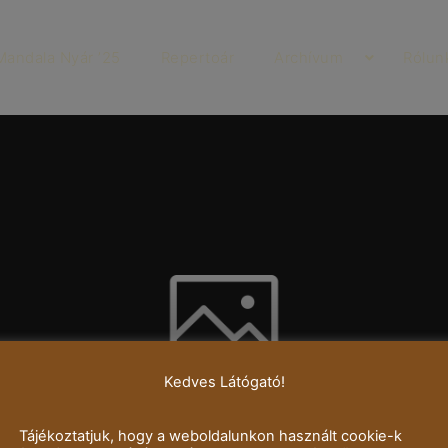
Mandala Nyár ’25
Repertoár
Archívum
Rólun
Kedves Látógató!
Tájékoztatjuk, hogy a weboldalunkon használt cookie-k