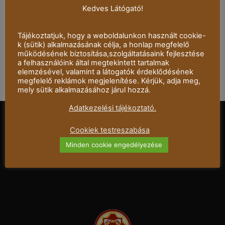
Kedves Látógató!
NEXT ARTICLE
MARRY POPS
Tájékoztatjuk, hogy a weboldalunkon használt cookie-
k (sütik) alkalmazásának célja, a honlap megfelelő
működésének biztosítása,szolgáltatásaink fejlesztése
a felhasználóink által megtekintett tartalmak
elemzésével, valamint a látogatók érdeklődésének
megfelelő reklámok megjelenítése. Kérjük, adja meg,
mely sütik alkalmazásához járul hozzá.
Adatkezelési tájékoztató.
Cookiek testreszabása
Minden cookie engedélyezése
Mandala Dalszínház © 2021 – Minden jog
fenntartva.