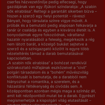
cserfes házvezetőnője pedig elfecsegi, hogy
gazdájának van egy ifjúkori színdarabja: „A szabin
nők elrablása”. Rettegi a garantált sikerben bízva –
hiszen a szerző egy helyi potentát – ráveszi
Bányait, hogy társulata színre vigye művét. A
próbák és a bemutató pedig alaposan felkavarja a
tanár úr családja és egyben a kisváros életét is. A
bonyodalmak egyre fokozódnak, váratlanul
hazatér nyaralásából a feleség, megérkezik a rég
nem látott barát, a közelgő bukást sejtetve a
szerző és a színigazgató között is egyre több
nézeteltérés támad a darab bemutatásával
kapcsolatban.
„A szabin nők elrablása” a bohózat rendkívül
szórakoztató műfajának eszközeivel a “civil”
polgári társadalom és a “bohém” művészvilág
konfliktusát is bemutatja, de a darabból nem
hiányozhat a romantika, a szerelem, és a
házastársi féltékenység és civódás sem. A
középpontban azonban mégis maga a színház áll,
amit két nézőpontból mutat be a darab. Egyrészt
megismerhetjük a kispolgári világ elutasítását –
egyben titkos vágyakozását is – az