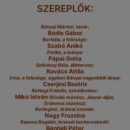
SZEREPLŐK:
Bányai Márton, tanár:
Bódis Gábor
Borbála, a felesége:
Szabó Anikó
Etelka, a leánya:
Pápai Gréta​
Szilvássy Béla, állatorvos:
Kovács Attila
Irma, a felesége, egyben Bányai nagyobbik lánya
:
Cserjési Beatrix
Rettegi Fridolin, színidirektor
:
Mikó István
(Kiváló művész,
Jászai-díjas,
Érdemes művész
)
Retteginé, drámai szende
:
Nagy Fruzsina
Raposa Bogdán, brassói borkereskedő
:
Bánhidi Péter