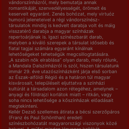
vándorszínházról, mely bemutatja annak
romantikáját, szenvedélyességét, örömeit és
keserveit egyaránt. Zenés bohózat, mely virtuóz
humorú jeleneteivel a régi vándorszínész-
társulatok mindig is kedvelt darabja volt és máig
visszatérő darabja a magyar színházak
repertoárjának is. Igazi színészbarát darab,
melyben a kiváló szerepek a társulat idősebb és
fiatal tagjai számára egyaránt kínálnak
lehetőségeket tehetségük megcsillogtatására.
„A szabin nők elrablása” olyan darab, mely rólunk,
a Mandala Dalszínházról is szól, hiszen társulatunk
immár 29. éve utazószínházként járja első sorban
az Észak-alföldi Régió és a határon túl magyar
kisvárosait, településeit eljuttatva a színházi
kultúrát a társadalom azon rétegéhez, amelynek –
anyagi és földrajzi korlátok miatt – ritkán, vagy
soha nincs lehetősége a kőszínházak előadásait
megtekinteni.
Kellér Dezső szellemes átirata a bécsi szerzőpáros
(Franz és Paul Schönthan) eredeti
színészbohózatát magyarországi viszonyok közé
helyezi. A műfaj minden lényeges kellékét