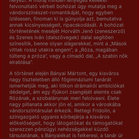
felvonultató vérbeli bohózat úgy mutatja meg a
vándorszínészet-romantikáját, hogy egyben
ízlésesen, finoman ki is gúnyolja azt, bemutatva
annak kicsinyességeit, ripacskodását. A bohózat
történetének meséjét Horváth Jenő (zeneszerző)
és Szenes Iván (dalszövegek) dalai segítően
színesítik, benne olyan slágerekkel, mint a „Mások
vittek rossz utakra engem”, a „Róza, magában
túlteng a próza”, vagy a címadó dal, „A szabin nők
elrablása”.
A történet elején Bányai Mártont, egy kisváros
nagy tiszteletben álló főgimnáziumi tanárát
ismerhetjük meg, aki titkon drámaírói ambíciókat
dédelget, ám egy ifjúkori zsengéjét eleinte csak
Rózának, a szobalánynak meri felolvasni. Élete
nagy pillanata akkor jön el, amikor a városkába
vándorszíntársulat érkezik. Rettegi Fridolin, a
színigazgató ugyanis körbejárja a kisváros
előkelőségeit, hogy látogatókat és támogatókat
szerezzen pénzügyi nehézségekkel küzdő
társulatának, s Bányaiékat is felkeresi, a tanár úr