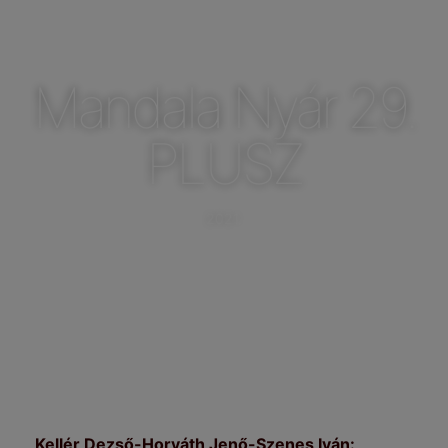
Mandala Nyár 29.
PLUSZ
2021.
Kellér Dezső-Horváth Jenő-Szenes Iván: