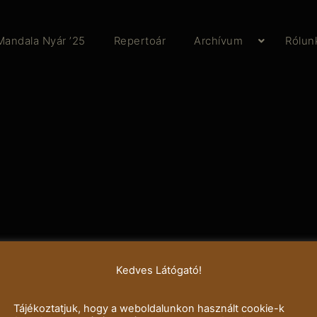
Mandala Nyár ’25
Repertoár
Archívum
Rólun
Kedves Látógató!
Tájékoztatjuk, hogy a weboldalunkon használt cookie-k