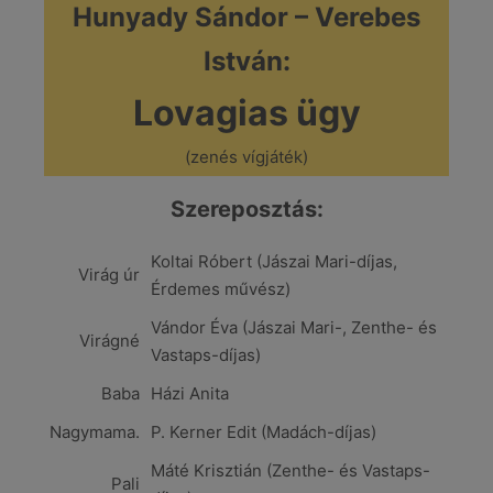
Hunyady Sándor – Verebes
István:
Lovagias ügy
(zenés vígjáték)
Szerepos
ztás:
Koltai Róbert (Jászai Mari-díjas,
Virág úr
Érdemes művész)
Vándor Éva (Jászai Mari-, Zenthe- és
Virágné
Vastaps-díjas)
Baba
Házi Anita
Nagymama.
P. Kerner Edit (Madách-díjas)
Máté Krisztián (Zenthe- és Vastaps-
Pali