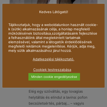
Kedves Látógató!
Vadnai László filmforgatókönyvének
Tájékoztatjuk, hogy a weboldalunkon használt cookie-
felhasználásával átdolgozta Verebes
k (sütik) alkalmazásának célja, a honlap megfelelő
István.
működésének biztosítása,szolgáltatásaink fejlesztése
Virág úr régi vágású főkönyvelő. Egész
a felhasználóink által megtekintett tartalmak
elemzésével, valamint a látogatók érdeklődésének
életét ugyanazon cég, ugyanazon
megfelelő reklámok megjelenítése. Kérjük, adja meg,
asztalánál töltötte. Precíz, megbízható
mely sütik alkalmazásához járul hozzá.
munkaerő, tisztes családapa. Tudja mit
Adatkezelési tájékoztató.
követel az illem és a becsület. Egyetlen
gyengéje a főnök titkárnője, Gizike – aki
Cookiek testreszabása
persze másért rajong reménytelenül.
Minden cookie engedélyezése
…és ahogy annak lennie kell, a kusza
szerelem minden tisztes életet felborít.
Elég egy szóváltás, egy lovagias
helytállás és elindul a lavina: pofon
becsületsértés, párbaj… – vagyis