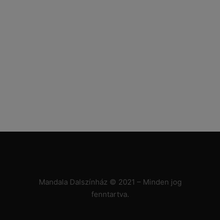
Mandala Dalszínház © 2021 – Minden jog
fenntartva.