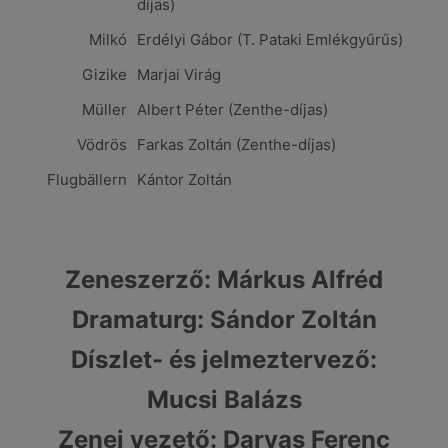
díjas)
Milkó
Erdélyi Gábor (T. Pataki Emlékgyűrűs)
Gizike
Marjai Virág
Müller
Albert Péter (Zenthe-díjas)
Vödrös
Farkas Zoltán (Zenthe-díjas)
Flugbällern
Kántor Zoltán
Zeneszerző: Márkus Alfréd
Dramaturg: Sándor Zoltán
Díszlet- és jelmeztervező:
Mucsi Balázs
Zenei vezető: Darvas Ferenc