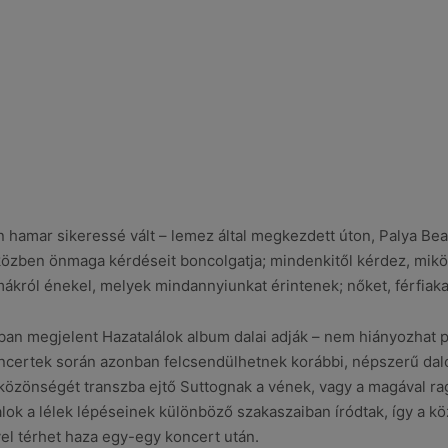
hamar sikeressé vált – lemez által megkezdett úton, Palya Bea 
özben önmaga kérdéseit boncolgatja; mindenkitől kérdez, mikö
ákról énekel, melyek mindannyiunkat érintenek; nőket, férfiak
an megjelent Hazatalálok album dalai adják – nem hiányozhat pé
ncertek során azonban felcsendülhetnek korábbi, népszerű dal
közönségét transzba ejtő Suttognak a vének, vagy a magával ra
lok a lélek lépéseinek különböző szakaszaiban íródtak, így a k
l térhet haza egy-egy koncert után.