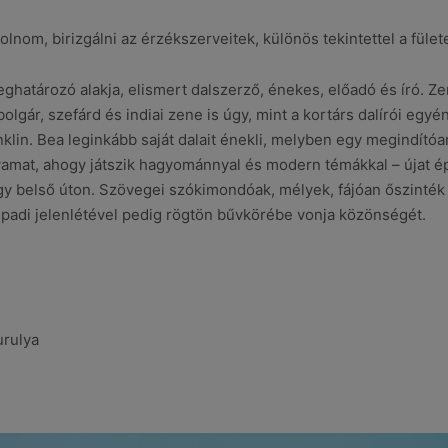
lnom, birizgálni az érzékszerveitek, különös tekintettel a fület
eghatározó alakja, elismert dalszerző, énekes, előadó és író. 
bolgár, szefárd és indiai zene is úgy, mint a kortárs dalírói e
klin. Bea leginkább saját dalait énekli, melyben egy megindítóa
at, ahogy játszik hagyománnyal és modern témákkal – újat építve
y belső úton. Szövegei szókimondóak, mélyek, fájóan őszinték
padi jelenlétével pedig rögtön bűvkörébe vonja közönségét.
urulya