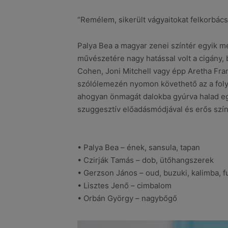
“Remélem, sikerült vágyaitokat felkorbácso
Palya Bea a magyar zenei színtér egyik m
művészetére nagy hatással volt a cigány, 
Cohen, Joni Mitchell vagy épp Aretha Fran
szólólemezén nyomon követhető az a folyam
ahogyan önmagát dalokba gyúrva halad eg
szuggesztív előadásmódjával és erős szín
• Palya Bea – ének, sansula, tapan
• Czirják Tamás – dob, ütőhangszerek
• Gerzson János – oud, buzuki, kalimba, f
• Lisztes Jenő – cimbalom
• Orbán György – nagybőgő