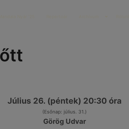
Mandala Nyár ’25
Repertoár
Archívum
Rólun
őtt
Július 26. (péntek) 20:30 óra
(Esőnap: július. 31.)
Görög Udvar