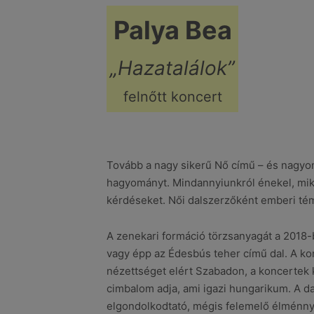
Palya Bea
„Hazatalálok”
felnőtt koncert
Tovább a nagy sikerű Nő című – és nagyon 
hagyományt. Mindannyiunkról énekel, mik
kérdéseket. Női dalszerzőként emberi tém
A zenekari formáció törzsanyagát a 2018-b
vagy épp az Édesbús teher című dal. A ko
nézettséget elért Szabadon, a koncertek 
cimbalom adja, ami igazi hungarikum. A da
elgondolkodtató, mégis felemelő élménnye