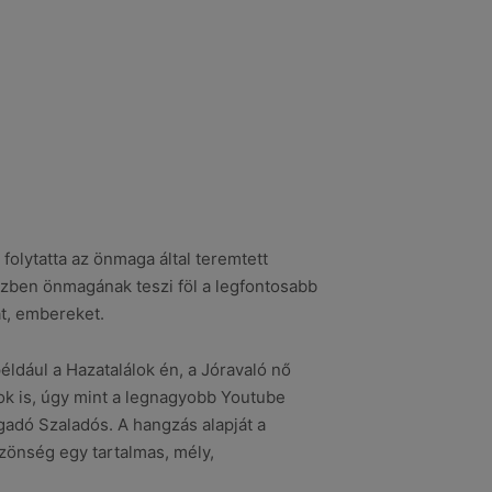
folytatta az önmaga által teremtett
zben önmagának teszi föl a legfontosabb
at, embereket.
ldául a Hazatalálok én, a Jóravaló nő
ok is, úgy mint a legnagyobb Youtube
gadó Szaladós. A hangzás alapját a
özönség egy tartalmas, mély,