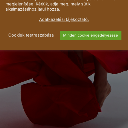
megjelenítése. Kérjük, adja meg, mely sütik
alkalmazásához járul hozzá.
Adatkezelési tájékoztató.
Cookiek testreszabása
Minden cookie engedélyezése