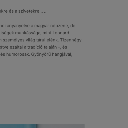
ekre és a szívetekre… „
Zenei anyanyelve a magyar népzene, de
gyéniségek munkássága, mint Leonard
n személyes világ tárul elénk. Tizennégy
 ezáltal a tradíció talaján -, és
 és humorosak. Gyönyörű hangjával,