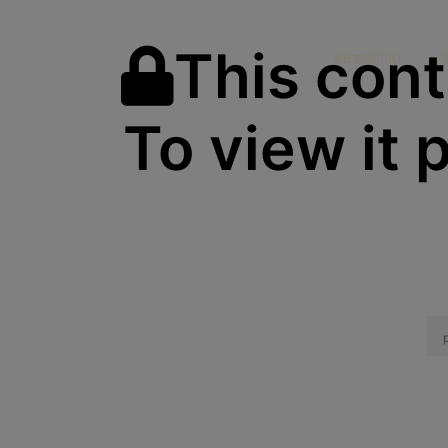
This cont
Kezdőlap
To view it