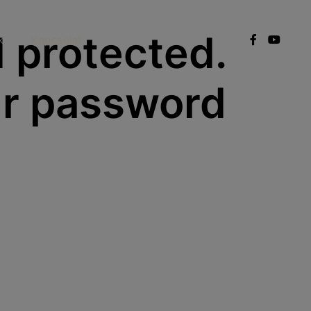
 protected.
k
Kapcsolat
ur password