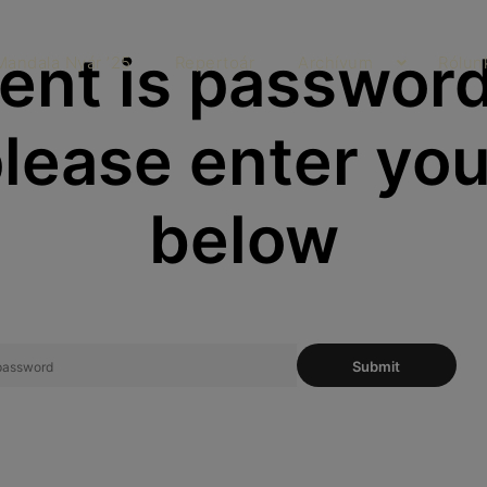
ent is password
Mandala Nyár ’25
Repertoár
Archívum
Rólun
 please enter yo
below