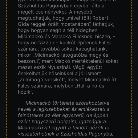
Százholdas Pagonyban egykor általa
megélt eseményeket. A meséből
megtudhatjuk, hogy „mivel tölti Róbert
Gida reggeli óráit mostanában”, láthatjuk,
hogy hogyan segít a téli hidegben
Micimackó és Malacka Fülesnek, hiszen, –
hogy ne fázzon – kuckót építenek Füles
számára, továbbá sokat kacaghatunk,
mikor „Micimackó látogatóba megy és
beszorul”, mert Mackó mértéktelenül sokat
mézet eszik Nyuszinál. Végül együtt
énekelhetjük hőseinkkel a jól ismert
„Zümmögő versikét”, melyet Micimackó írt
Füles számára, melyben „Hull a hó és
hózik”.
Micimackó története szórakoztatva
neveli a legkisebbeket és emlékezteti a
felnőtteket az élet egyszerű, de éppen
ezért nagyszerű dolgaira, igazságaira.
Micimackóval együtt a felnőtt nézők is
visszatérhetnek a Százholdas Pagonyba,