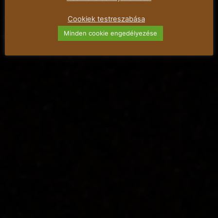
Cookiek testreszabása
Minden cookie engedélyezése