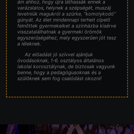
ám ahhoz, hogy újra láthassák ennek a
varázslatos, helynek a szépségét, muszáj
levetniük magukról a szürke, “komolykodó”
gúnyát. Az élet mindennapi terheit cipelő
felnőttek gyermekeiket a színházba kísérve
visszatalálhatnak a gyermeki örömök
egyszerűségéhez, mely egyszerűen jót tesz
a léleknek.
Az előadást jó szívvel ajánljuk
óvodásoknak, 1-6. osztályos általános
iskolai korosztálynak, de biztosak vagyunk
benne, hogy a pedagógusoknak és a
szülőknek sem fog csalódást okozni!