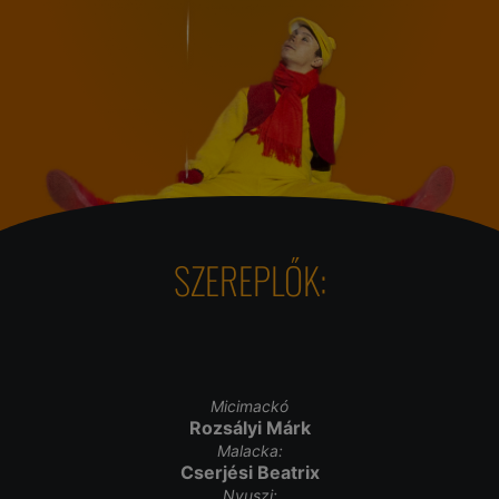
SZEREPLŐK:
Micimackó
Rozsályi Márk
Malacka:
Cserjési Beatrix
Nyuszi: