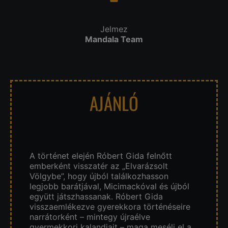
Jelmez
Mandala Team
AJÁNLÓ
A történet elején Róbert Gida felnőtt
emberként visszatér az „Elvarázsolt
Völgybe”, hogy újból találkozhasson
legjobb barátjával, Micimackóval és újból
együtt játszhassanak. Róbert Gida
visszaemlékezve gyerekkora történéseire
narrátorként – mintegy újraélve
gyermekkori kalandjait – maga meséli el a