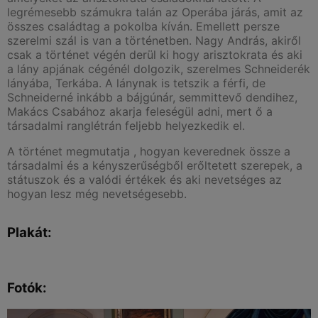
legrémesebb számukra talán az Operába járás, amit az
összes családtag a pokolba kíván. Emellett persze
szerelmi szál is van a történetben. Nagy András, akiről
csak a történet végén derül ki hogy arisztokrata és aki
a lány apjának cégénél dolgozik, szerelmes Schneiderék
lányába, Terkába. A lánynak is tetszik a férfi, de
Schneiderné inkább a bájgúnár, semmittevő dendihez,
Makács Csabához akarja feleségül adni, mert ő a
társadalmi ranglétrán feljebb helyezkedik el.
A történet megmutatja , hogyan keverednek össze a
társadalmi és a kényszerűségből erőltetett szerepek, a
státuszok és a valódi értékek és aki nevetséges az
hogyan lesz még nevetségesebb.
Plakát:
Fotók: