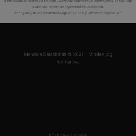
a felhasználása kizárólag a Mandala Dalszínház engedélyével lehetségesek, és kizárólag
a Mandala Dalszínház népszerűsítése érdekében.
Az engedély nélküli felhasználás jogellenes, és jogi következményékkel jár!
Mandala Dalszínház © 2021 – Minden jog
fenntartva.
Közérdekű adatok