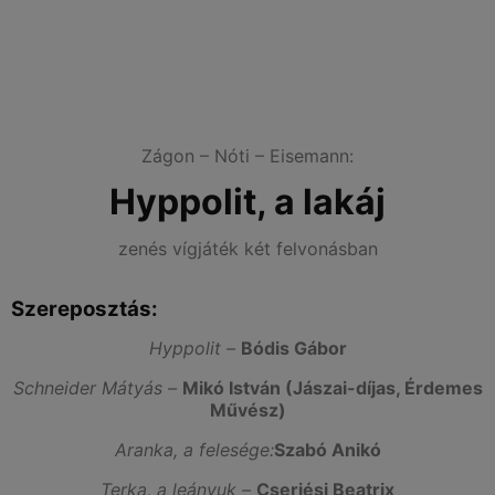
Zágon – Nóti – Eisemann:
Hyppolit, a lakáj
zenés vígjáték két felvonásban
Szereposztás:
Hyppolit –
Bódis Gábor
Schneider Mátyás –
Mikó István (Jászai-díjas, Érdemes
Művész)
Aranka, a felesége:
Szabó Anikó
Terka, a leányuk –
Cserjési Beatrix