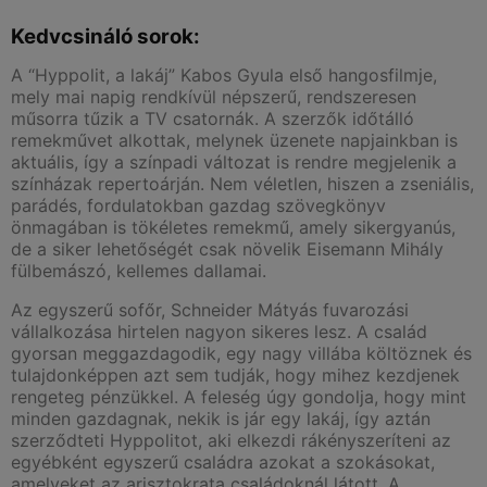
Kedvcsináló sorok:
A “Hyppolit, a lakáj” Kabos Gyula első hangosfilmje,
mely mai napig rendkívül népszerű, rendszeresen
műsorra tűzik a TV csatornák. A szerzők időtálló
remekművet alkottak, melynek üzenete napjainkban is
aktuális, így a színpadi változat is rendre megjelenik a
színházak repertoárján. Nem véletlen, hiszen a zseniális,
parádés, fordulatokban gazdag szövegkönyv
önmagában is tökéletes remekmű, amely sikergyanús,
de a siker lehetőségét csak növelik Eisemann Mihály
fülbemászó, kellemes dallamai.
Az egyszerű sofőr, Schneider Mátyás fuvarozási
vállalkozása hirtelen nagyon sikeres lesz. A család
gyorsan meggazdagodik, egy nagy villába költöznek és
tulajdonképpen azt sem tudják, hogy mihez kezdjenek
rengeteg pénzükkel. A feleség úgy gondolja, hogy mint
minden gazdagnak, nekik is jár egy lakáj, így aztán
szerződteti Hyppolitot, aki elkezdi rákényszeríteni az
egyébként egyszerű családra azokat a szokásokat,
amelyeket az arisztokrata családoknál látott. A