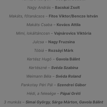
Nagy András –
Bacskai Zsolt
Makáts, főtanácsos –
Fitos Viktor/Bencze István
Makáts Csaba –
Kovács Attila
Mimi, lokáltáncosn –
Vajnárovics Viktória
Julcsa –
Nagy Fruzsina
Tóbiá –
Rozsáyi Márk
Kertész Hugó –
Gavola Bálint
Kertészné –
Svéda Szabina
Weimann Béla –
Svéda Roland
Pankotay Péri Pál –
Szendrei Gábor
Hédi, a felesége –
Pápai Gréti
3 munkás –
Simai György, Sárga Márton, Gavola Bálint