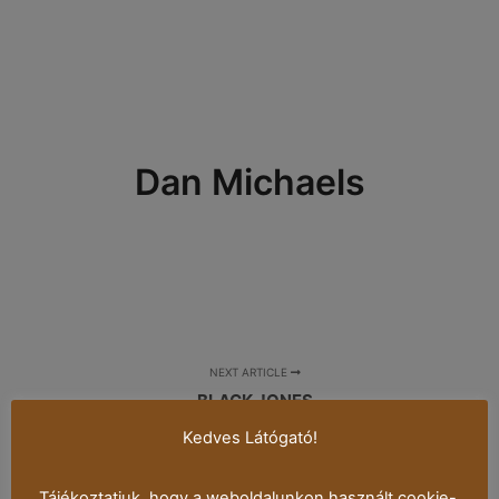
Dan Michaels
NEXT ARTICLE
BLACK JONES
Kedves Látógató!
Tájékoztatjuk, hogy a weboldalunkon használt cookie-