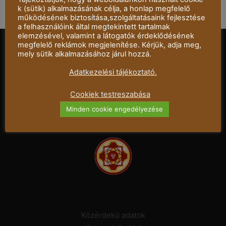
k (sütik) alkalmazásának célja, a honlap megfelelő
működésének biztosítása,szolgáltatásaink fejlesztése
a felhasználóink által megtekintett tartalmak
elemzésével, valamint a látogatók érdeklődésének
megfelelő reklámok megjelenítése. Kérjük, adja meg,
mely sütik alkalmazásához járul hozzá.
Adatkezelési tájékoztató.
Mandala Dalszínház © 2021 – Minden jog
fenntartva.
Cookiek testreszabása
Minden cookie engedélyezése
Közérdekű adatok