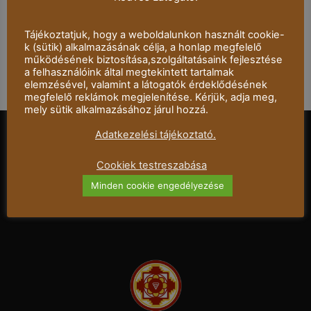
BILLY REDSTONE
Tájékoztatjuk, hogy a weboldalunkon használt cookie-
k (sütik) alkalmazásának célja, a honlap megfelelő
működésének biztosítása,szolgáltatásaink fejlesztése
a felhasználóink által megtekintett tartalmak
elemzésével, valamint a látogatók érdeklődésének
megfelelő reklámok megjelenítése. Kérjük, adja meg,
mely sütik alkalmazásához járul hozzá.
Adatkezelési tájékoztató.
Cookiek testreszabása
Mandala Dalszínház © 2021 – Minden jog
Minden cookie engedélyezése
fenntartva.