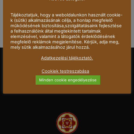
JAMES SCOTT
Tájékoztatjuk, hogy a weboldalunkon használt cookie-
k (sütik) alkalmazásának célja, a honlap megfelelő
működésének biztosítása,szolgáltatásaink fejlesztése
a felhasználóink által megtekintett tartalmak
elemzésével, valamint a látogatók érdeklődésének
megfelelő reklámok megjelenítése. Kérjük, adja meg,
mely sütik alkalmazásához járul hozzá.
Adatkezelési tájékoztató.
Cookiek testreszabása
Mandala Dalszínház © 2021 – Minden jog
Minden cookie engedélyezése
fenntartva.