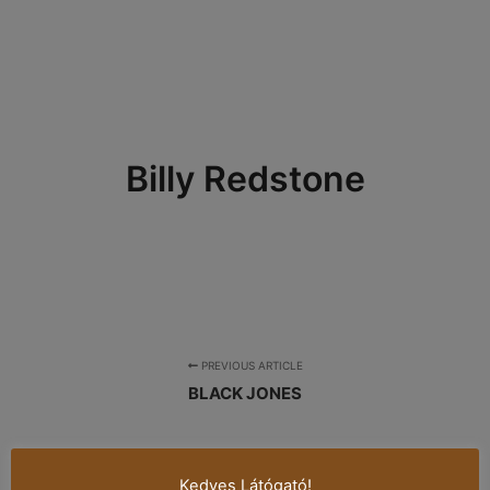
Billy Redstone
PREVIOUS ARTICLE
BLACK JONES
NEXT ARTICLE
Kedves Látógató!