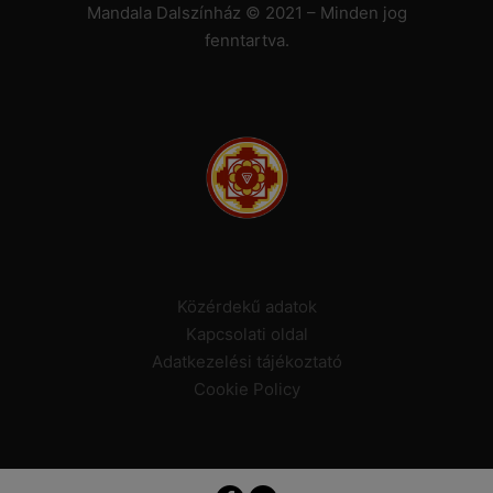
Mandala Dalszínház © 2021 – Minden jog
fenntartva.
Közérdekű adatok
Kapcsolati oldal
Adatkezelési tájékoztató
Cookie Policy