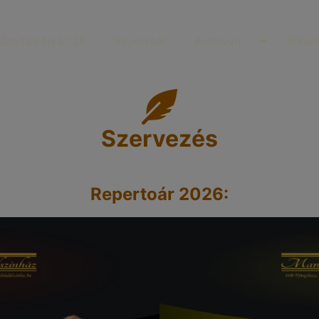
Mandala Nyár ’25
Repertoár
Archívum
Rólun
Szervezés
Repertoár 2026: