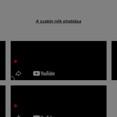
A szabin nők elrablása