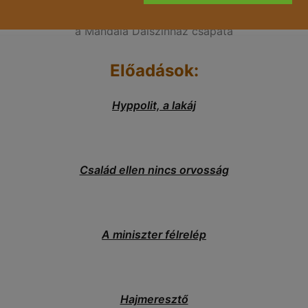
a Mandala Dalszínház csapata
Előadások:
Hyppolit, a lakáj
Család ellen nincs orvosság
A miniszter félrelép
Hajmeresztő