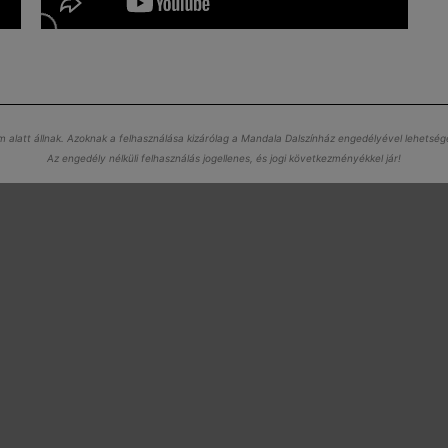
lem alatt állnak. Azoknak a felhasználása kizárólag a Mandala Dalszínház engedélyével lehets
Az engedély nélküli felhasználás jogellenes, és jogi következményékkel jár!