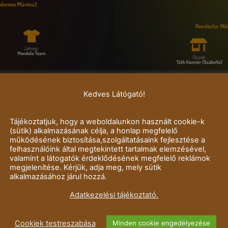
Kedves Látógató!
Tájékoztatjuk, hogy a weboldalunkon használt cookie-k
(sütik) alkalmazásának célja, a honlap megfelelő
működésének biztosítása,szolgáltatásaink fejlesztése a
felhasználóink által megtekintett tartalmak elemzésével,
valamint a látogatók érdeklődésének megfelelő reklámok
megjelenítése. Kérjük, adja meg, mely sütik
alkalmazásához járul hozzá.
Kedves Szervezők!
Adatkezelési tájékoztató.
k az előadásainkról, fotókat, biankó plakátokat, leírásokat,
Sikeres szervezést kívánunk!
Cookiek testreszabása
Minden cookie engedélyezése